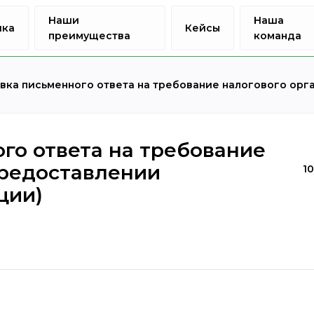
Наши
Наша
ика
Кейсы
преимущества
команда
вка письменного ответа на требование налогового орг
го ответа на требование
предоставлении
1
ции)