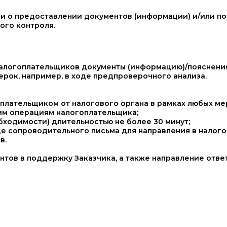
ии о предоставлении документов (информации) и/или п
ого контроля.
налогоплательщиков документы (информацию)/пояснения
ерок, например, в ходе предпроверочного анализа.
гоплательщиком от налогового органа в рамках любых м
им операциям налогоплательщика;
бходимости) длительностью не более 30 минут;
де сопроводительного письма для направления в налогов
в.
нтов в поддержку Заказчика, а также направление ответ