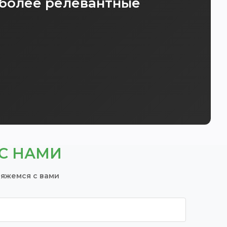
иболее релевантные
С НАМИ
вяжемся с вами