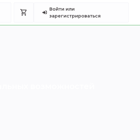
Войти или
shopping_cart
зарегистрироваться
альных возможностей