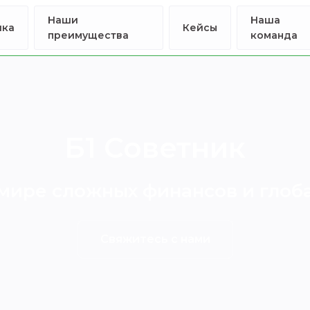
Наши
Наша
ика
Кейсы
преимущества
команда
Б1 Советник
 мире сложных финансов и глоб
Свяжитесь с нами